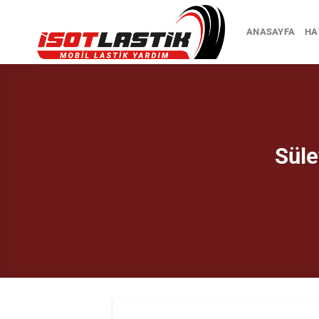
İçeriğe
atla
ANASAYFA
HA
Süle