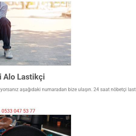
 Alo Lastikçi
ıyorsanız aşağıdaki numaradan bize ulaşın. 24 saat nöbetçi lasti
i
0533 047 53 77