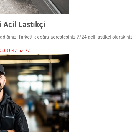
Acil Lastikçi
dığınızı farkettik doğru adrestesiniz 7/24 acil lastikçi olarak hi
533 047 53 77