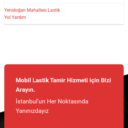
Yenidoğan Mahallesi Lastik
Yol Yardım
Mobil Lastik Tamir Hizmeti için Bizi
Arayın.
İstanbul'un Her Noktasında
Yanınızdayız