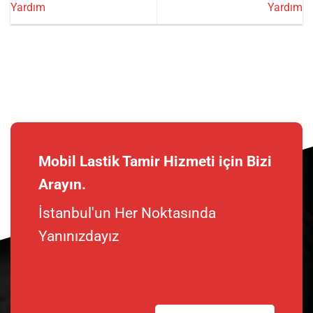
Yardım
Yardım
Mobil Lastik Tamir Hizmeti için Bizi
Arayın.
İstanbul'un Her Noktasında
Yanınızdayız