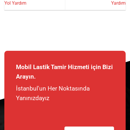
Yol Yardım
Yardım
Mobil Lastik Tamir Hizmeti için Bizi
Arayın.
İstanbul'un Her Noktasında
Yanınızdayız