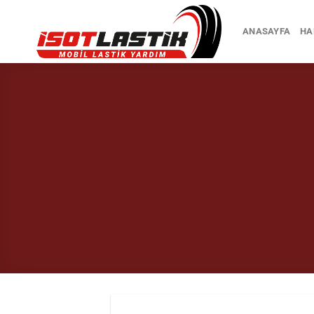
İçeriğe
atla
ANASAYFA
HA