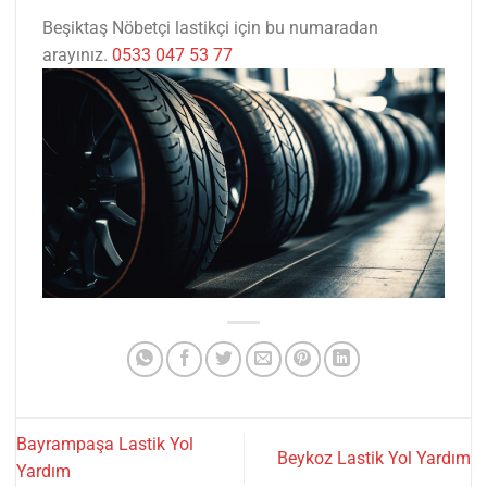
Beşiktaş Nöbetçi lastikçi için bu numaradan
arayınız.
0533 047 53 77
Bayrampaşa Lastik Yol
Beykoz Lastik Yol Yardım
Yardım