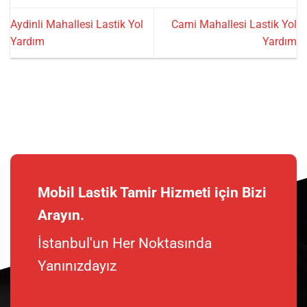
Aydinli Mahallesi Lastik Yol
Cami Mahallesi Lastik Yol
Yardım
Yardım
Mobil Lastik Tamir Hizmeti için Bizi
Arayın.
İstanbul'un Her Noktasında
Yanınızdayız