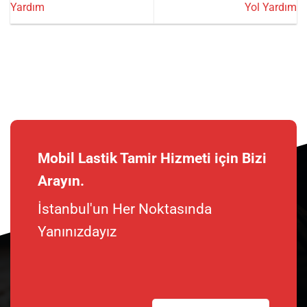
Yardım
Yol Yardım
Mobil Lastik Tamir Hizmeti için Bizi
Arayın.
İstanbul'un Her Noktasında
Yanınızdayız