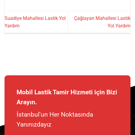
Suadiye Mahallesi Lastik Yol
Çağlayan Mahallesi Lastik
Yardım
Yol Yardım
Mobil Lastik Tamir Hizmeti için Bizi
Arayın.
İstanbul'un Her Noktasında
Yanınızdayız