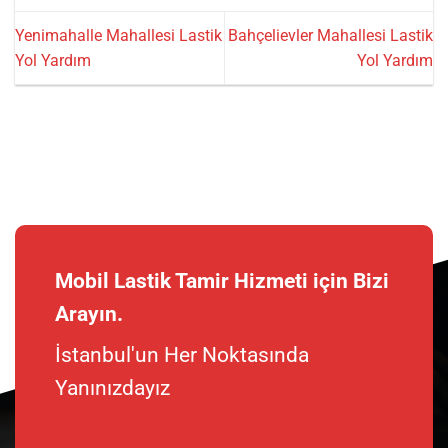
Yenimahalle Mahallesi Lastik
Bahçelievler Mahallesi Lastik
Yol Yardım
Yol Yardım
Mobil Lastik Tamir Hizmeti için Bizi
Arayın.
İstanbul'un Her Noktasında
Yanınızdayız