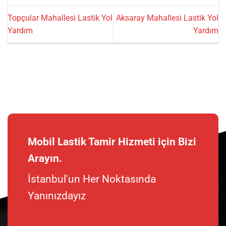
Topçular Mahallesi Lastik Yol
Aksaray Mahallesi Lastik Yol
Yardım
Yardım
Mobil Lastik Tamir Hizmeti için Bizi
Arayın.
İstanbul'un Her Noktasında
Yanınızdayız