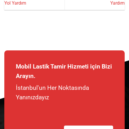
Yol Yardım
Yardım
Mobil Lastik Tamir Hizmeti için Bizi
Arayın.
İstanbul'un Her Noktasında
Yanınızdayız