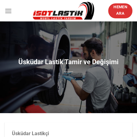
İçeriğe
HEMEN
atla
ARA
Üsküdar Lastik Tamir ve Değişimi
Üsküdar Lastikçi