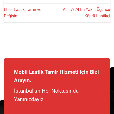
Etiler Lastik Tamir ve
Acil 7/24 En Yakın Üçüncü
Değişimi
Köprü Lastikçi
Mobil Lastik Tamir Hizmeti için Bizi
Arayın.
İstanbul'un Her Noktasında
Yanınızdayız