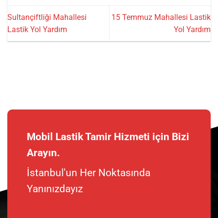
Sultançiftliği Mahallesi
15 Temmuz Mahallesi Lastik
Lastik Yol Yardım
Yol Yardım
Mobil Lastik Tamir Hizmeti için Bizi
Arayın.
İstanbul'un Her Noktasında
Yanınızdayız