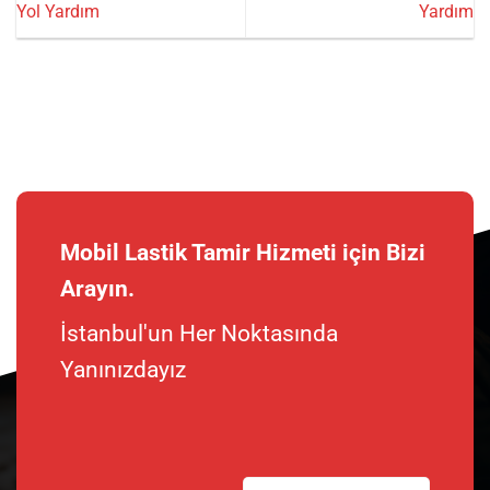
Yol Yardım
Yardım
Mobil Lastik Tamir Hizmeti için Bizi
Arayın.
İstanbul'un Her Noktasında
Yanınızdayız