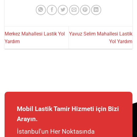
Merkez Mahallesi Lastik Yol
Yavuz Selim Mahallesi Lastik
Yardım
Yol Yardım
Mobil Lastik Tamir Hizmeti için Bizi
Arayın.
İstanbul'un Her Noktasında