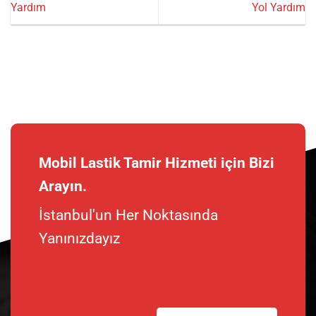
Yardım
Yol Yardım
Mobil Lastik Tamir Hizmeti için Bizi
Arayın.
İstanbul'un Her Noktasında
Yanınızdayız