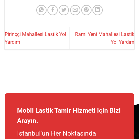
Pirinççi Mahallesi Lastik Yol
Rami Yeni Mahallesi Lastik
Yardım
Yol Yardım
Mobil Lastik Tamir Hizmeti için Bizi
Arayın.
İstanbul'un Her Noktasında