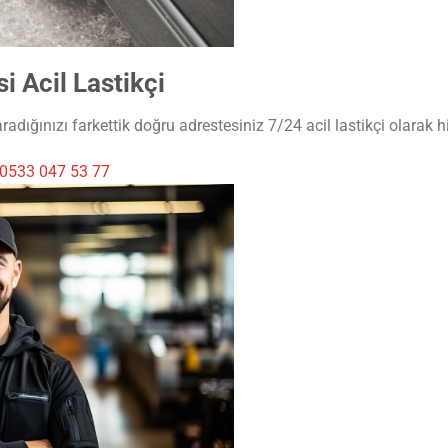
 Acil Lastikçi
adığınızı farkettik doğru adrestesiniz 7/24 acil lastikçi olarak h
0533 047 53 77