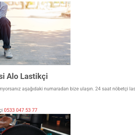
 Alo Lastikçi
ıyorsanız aşağıdaki numaradan bize ulaşın. 24 saat nöbetçi last
çi
0533 047 53 77