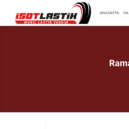
İçeriğe
atla
ANASAYFA
HA
Rama