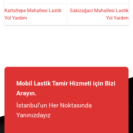
Kartaltepe Mahallesi Lastik
Sakizağaci Mahallesi Lastik
Yol Yardım
Yol Yardım
Mobil Lastik Tamir Hizmeti için Bizi
Arayın.
İstanbul'un Her Noktasında
Yanınızdayız