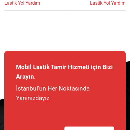
Lastik Yol Yardım
Lastik Yol Yardım
Mobil Lastik Tamir Hizmeti için Bizi
Arayın.
İstanbul'un Her Noktasında
Yanınızdayız