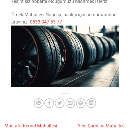
kesintisiz nöbette olduğumuzu bildirmek isteriz.
Örnek Mahallesi Nöbetçi lastikçi için bu numaradan
arayınız.
0533 047 53 77
Mustafa Kemal Mahallesi
Yeni Çamlica Mahallesi