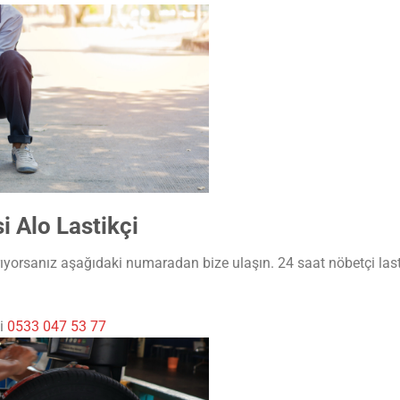
 Alo Lastikçi
ıyorsanız aşağıdaki numaradan bize ulaşın. 24 saat nöbetçi lasti
çi
0533 047 53 77