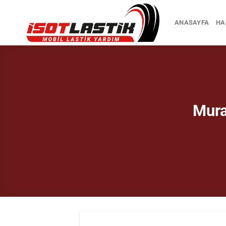
İçeriğe
atla
ANASAYFA
HA
Mura