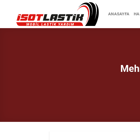
İçeriğe
atla
ANASAYFA
HA
Mehm