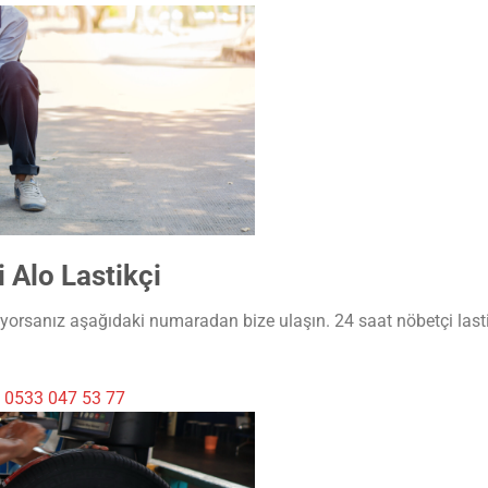
 Alo Lastikçi
ıyorsanız aşağıdaki numaradan bize ulaşın. 24 saat nöbetçi lasti
i
0533 047 53 77