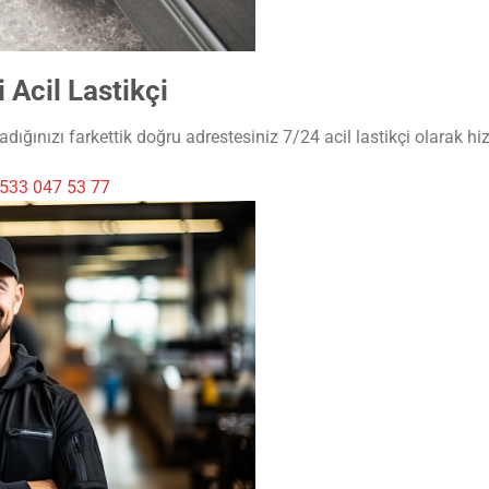
Acil Lastikçi
dığınızı farkettik doğru adrestesiniz 7/24 acil lastikçi olarak hi
533 047 53 77