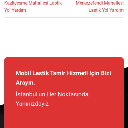
Kazliçeşme Mahallesi Lastik
Merkezefendi Mahallesi
Yol Yardım
Lastik Yol Yardım
Mobil Lastik Tamir Hizmeti için Bizi
Arayın.
İstanbul'un Her Noktasında
Yanınızdayız