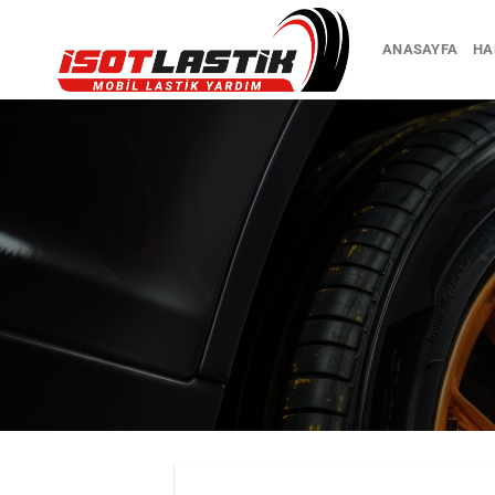
İçeriğe
atla
ANASAYFA
HA