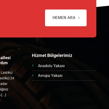
HEMEN ARA
Hizmet Bölgelerimiz
allesi
Telsiz Mahallesi Lastik
ardım
Yol Yardım
Anadolu Yakası
 Lastikçi
Telsiz Mahallesi Lastikçi Telsiz
Avrupa Yakası
astikçi 24
Mahallesi lastikçi 24 saat bir
 kadar
telefon kadar yakınınızda.
iğiniz
Dilediğiniz konuma gelelim [...]
[...]