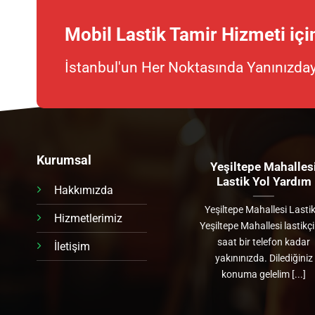
Mobil Lastik Tamir Hizmeti için
İstanbul'un Her Noktasında Yanınızday
Kurumsal
Merkezefendi Mahallesi
Yeşiltepe Mahalles
Lastik Yol Yardım
Lastik Yol Yardım
Hakkımızda
Merkezefendi Mahallesi
Yeşiltepe Mahallesi Lastik
Hizmetlerimiz
Lastikçi Merkezefendi
Yeşiltepe Mahallesi lastikç
Mahallesi lastikçi 24 saat bir
saat bir telefon kadar
İletişim
telefon kadar yakınınızda.
yakınınızda. Dilediğiniz
Dilediğiniz konuma gelelim [...]
konuma gelelim [...]