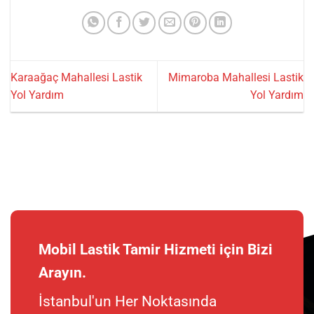
Karaağaç Mahallesi Lastik
Mimaroba Mahallesi Lastik
Yol Yardım
Yol Yardım
Mobil Lastik Tamir Hizmeti için Bizi
Arayın.
İstanbul'un Her Noktasında