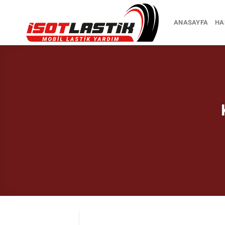
İçeriğe
atla
ANASAYFA
HA