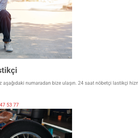
tikçi
ız aşağıdaki numaradan bize ulaşın. 24 saat nöbetçi lastikçi hi
47 53 77