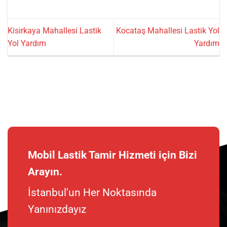
Kisirkaya Mahallesi Lastik
Kocataş Mahallesi Lastik Yol
Yol Yardım
Yardım
Mobil Lastik Tamir Hizmeti için Bizi
Arayın.
İstanbul'un Her Noktasında
Yanınızdayız