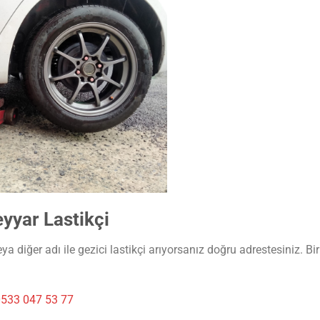
yyar Lastikçi
a diğer adı ile gezici lastikçi arıyorsanız doğru adrestesiniz. Bi
533 047 53 77