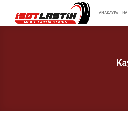
İçeriğe
atla
ANASAYFA
HA
Ka