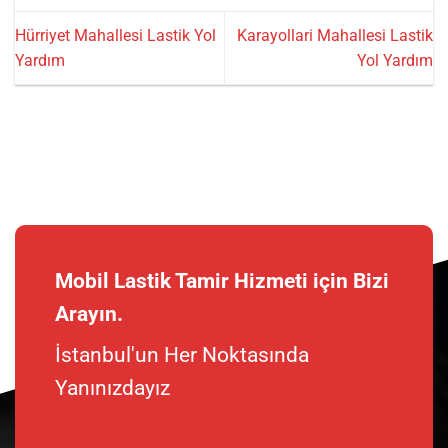
Hürriyet Mahallesi Lastik Yol
Karayollari Mahallesi Lastik
Yardım
Yol Yardım
Mobil Lastik Tamir Hizmeti için Bizi
Arayın.
İstanbul'un Her Noktasında
Yanınızdayız