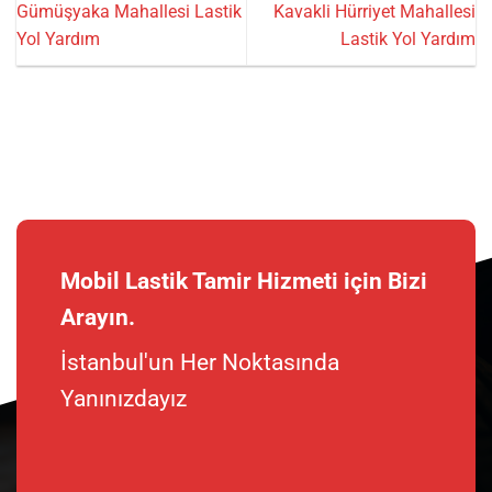
Gümüşyaka Mahallesi Lastik
Kavakli Hürriyet Mahallesi
Yol Yardım
Lastik Yol Yardım
Mobil Lastik Tamir Hizmeti için Bizi
Arayın.
İstanbul'un Her Noktasında
Yanınızdayız