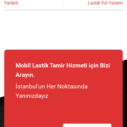
Yardım
Lastik Yol Yardım
Mobil Lastik Tamir Hizmeti için Bizi
Arayın.
İstanbul'un Her Noktasında
Yanınızdayız