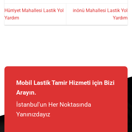
Hürriyet Mahallesi Lastik Yol
inönü Mahallesi Lastik Yol
Yardım
Yardım
Mobil Lastik Tamir Hizmeti için Bizi
Arayın.
İstanbul'un Her Noktasında
Yanınızdayız