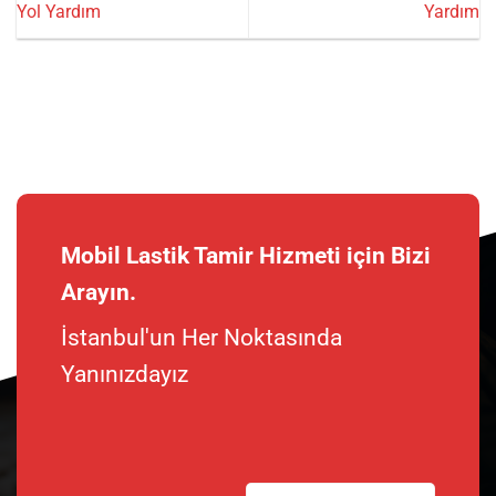
Yol Yardım
Yardım
Mobil Lastik Tamir Hizmeti için Bizi
Arayın.
İstanbul'un Her Noktasında
Yanınızdayız