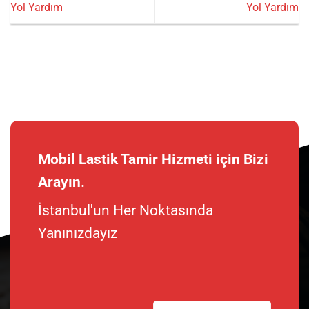
Yol Yardım
Yol Yardım
Mobil Lastik Tamir Hizmeti için Bizi
Arayın.
İstanbul'un Her Noktasında
Yanınızdayız