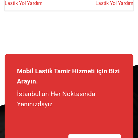
Lastik Yol Yardım
Lastik Yol Yardım
Mobil Lastik Tamir Hizmeti için Bizi
Arayın.
İstanbul'un Her Noktasında
Yanınızdayız