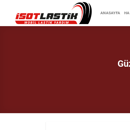
İçeriğe
atla
ANASAYFA
HA
Gü