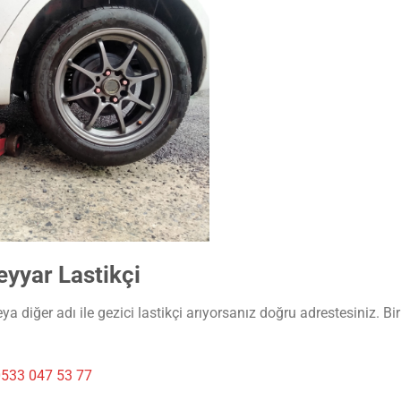
yyar Lastikçi
a diğer adı ile gezici lastikçi arıyorsanız doğru adrestesiniz. Bi
533 047 53 77