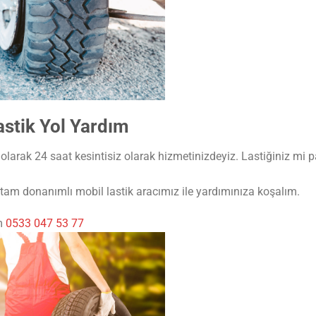
astik Yol Yardım
larak 24 saat kesintisiz olarak hizmetinizdeyiz. Lastiğiniz mi pa
am donanımlı mobil lastik aracımız ile yardımınıza koşalım.
ım
0533 047 53 77