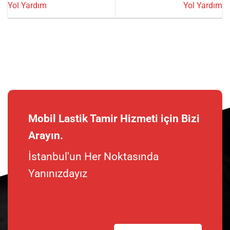
Yol Yardım
Yol Yardım
Mobil Lastik Tamir Hizmeti için Bizi
Arayın.
İstanbul'un Her Noktasında
Yanınızdayız