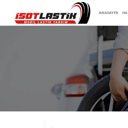
İçeriğe
atla
ANASAYFA
HA