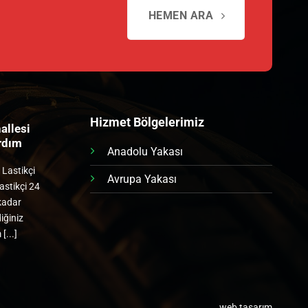
HEMEN ARA
Hizmet Bölgelerimiz
allesi
Telsiz Mahallesi Lastik
ardım
Yol Yardım
Anadolu Yakası
 Lastikçi
Telsiz Mahallesi Lastikçi Telsiz
Avrupa Yakası
astikçi 24
Mahallesi lastikçi 24 saat bir
 kadar
telefon kadar yakınınızda.
iğiniz
Dilediğiniz konuma gelelim [...]
[...]
web tasarım