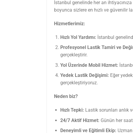
İstanbul genelinde her an ihtiyacınız
boyunca sizlere en hızlı ve güvenilir 
Hizmetlerimiz:
Hızlı Yol Yardımı:
İstanbul genelind
Profesyonel Lastik Tamiri ve Deği
gerçekleştirir.
Yol Üzerinde Mobil Hizmet:
İstanbu
Yedek Lastik Değişimi:
Eğer yedek 
gerçekleştiriyoruz.
Neden biz?
Hızlı Tepki:
Lastik sorunları anlık v
24/7 Aktif Hizmet:
Günün her saati,
Deneyimli ve Eğitimli Ekip:
Uzman te