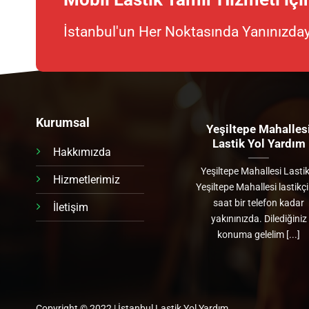
İstanbul'un Her Noktasında Yanınızday
Kurumsal
Merkezefendi Mahallesi
Yeşiltepe Mahalles
Lastik Yol Yardım
Lastik Yol Yardım
Hakkımızda
Merkezefendi Mahallesi
Yeşiltepe Mahallesi Lastik
Hizmetlerimiz
Lastikçi Merkezefendi
Yeşiltepe Mahallesi lastikç
Mahallesi lastikçi 24 saat bir
saat bir telefon kadar
İletişim
telefon kadar yakınınızda.
yakınınızda. Dilediğiniz
Dilediğiniz konuma gelelim [...]
konuma gelelim [...]
Copyright © 2022 | İstanbul Lastik Yol Yardım