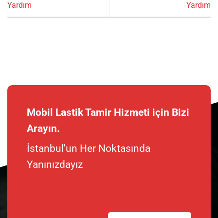
Yardım
Yardım
Mobil Lastik Tamir Hizmeti için Bizi
Arayın.
İstanbul'un Her Noktasında
Yanınızdayız