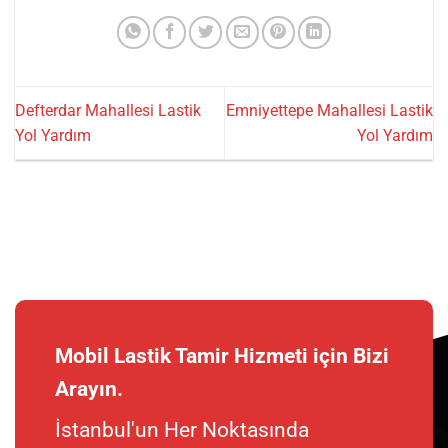
Defterdar Mahallesi Lastik
Emniyettepe Mahallesi Lastik
Yol Yardım
Yol Yardım
Mobil Lastik Tamir Hizmeti için Bizi
Arayın.
İstanbul'un Her Noktasında