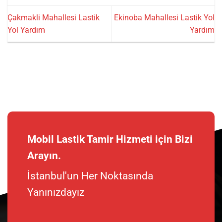
Çakmakli Mahallesi Lastik
Ekinoba Mahallesi Lastik Yol
Yol Yardım
Yardım
Mobil Lastik Tamir Hizmeti için Bizi
Arayın.
İstanbul'un Her Noktasında
Yanınızdayız