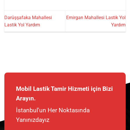
Darüşşafaka Mahallesi
Emirgan Mahallesi Lastik Yol
Lastik Yol Yardım
Yardım
Mobil Lastik Tamir Hizmeti için Bizi
Arayın.
İstanbul'un Her Noktasında
Yanınızdayız