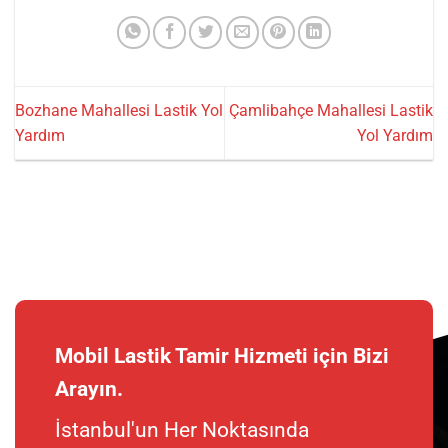
Bozhane Mahallesi Lastik Yol
Çamlibahçe Mahallesi Lastik
Yardım
Yol Yardım
Mobil Lastik Tamir Hizmeti için Bizi
Arayın.
İstanbul'un Her Noktasında