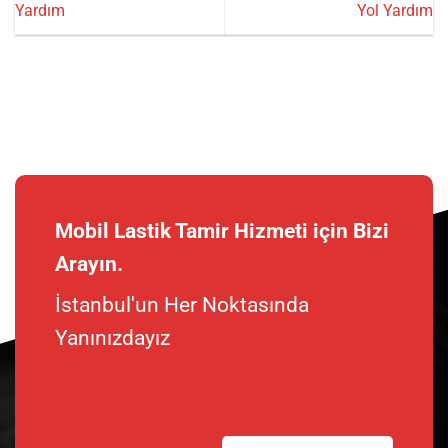
Yardım
Yol Yardım
Mobil Lastik Tamir Hizmeti için Bizi
Arayın.
İstanbul'un Her Noktasında
Yanınızdayız