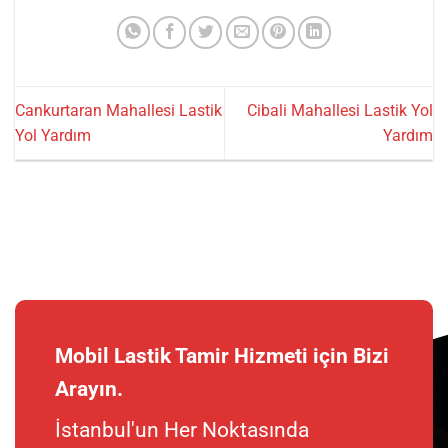
Cankurtaran Mahallesi Lastik
Cibali Mahallesi Lastik Yol
Yol Yardım
Yardım
Mobil Lastik Tamir Hizmeti için Bizi
Arayın.
İstanbul'un Her Noktasında