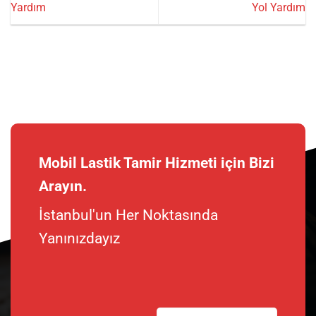
Yardım
Yol Yardım
Mobil Lastik Tamir Hizmeti için Bizi
Arayın.
İstanbul'un Her Noktasında
Yanınızdayız