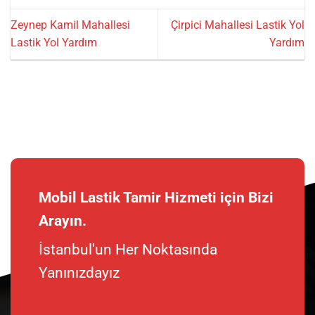
Zeynep Kamil Mahallesi
Çirpici Mahallesi Lastik Yol
Lastik Yol Yardım
Yardım
Mobil Lastik Tamir Hizmeti için Bizi
Arayın.
İstanbul'un Her Noktasında
Yanınızdayız