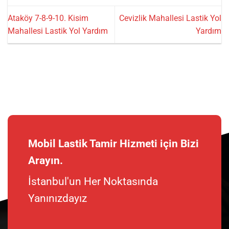
Ataköy 7-8-9-10. Kisim
Cevizlik Mahallesi Lastik Yol
Mahallesi Lastik Yol Yardım
Yardım
Mobil Lastik Tamir Hizmeti için Bizi
Arayın.
İstanbul'un Her Noktasında
Yanınızdayız