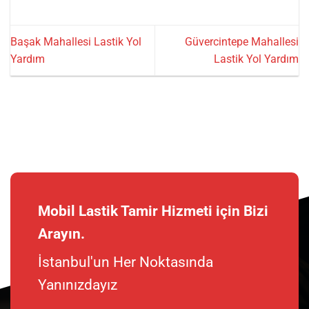
Başak Mahallesi Lastik Yol
Güvercintepe Mahallesi
Yardım
Lastik Yol Yardım
Mobil Lastik Tamir Hizmeti için Bizi
Arayın.
İstanbul'un Her Noktasında
Yanınızdayız